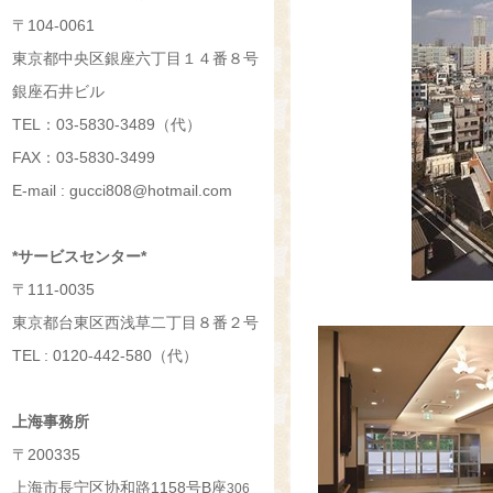
〒104-0061
東京都中央区銀座六丁目１４番８号
銀座石井ビル
TEL：03-5830-3489（代）
FAX：03-5830-3499
E-mail : gucci808@hotmail.com
*サービスセンター*
〒111-0035
東京都台東区西浅草二丁目８番２号
TEL : 0120-442-580（代）
上海事務所
〒200335
上海市長宁区协和路1158号B座
306